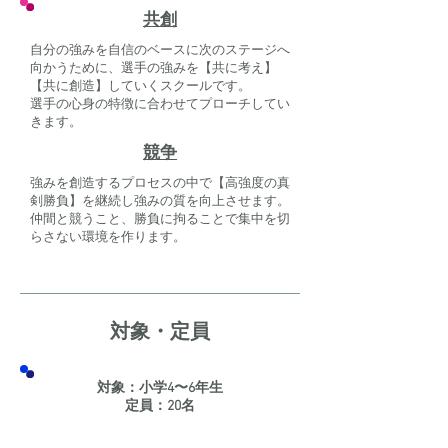
共創
自分の強みを自信のベースに次のステージへ
向かうために、選手の強みを【共に考え】
【共に創造】していくスクールです。
選手の心身の特徴に合わせて​プローチしてい
きます。
競争
強みを創造するプロセスの中で【高強度の真
剣勝負】を継続し強みの質を向上させます。
​仲間と競うこと、勝負に拘ることで集中を切
らさない環境を作ります。
対象・定員
対象：小学4〜6年生
定員：20名​