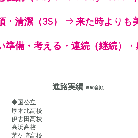
頓・清潔（3S） ⇒ 来た時よりも
い準備・考える・連続（継続）・
​進路実績
※50音順
​◆国公立
厚木北高校
​伊志田高校
高浜高校
茅ケ崎高校