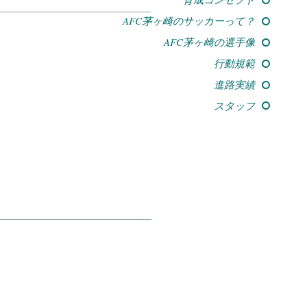
AFC茅ヶ崎のサッカーって？
AFC茅ヶ崎の選手像
行動規範
進路実績
スタッフ