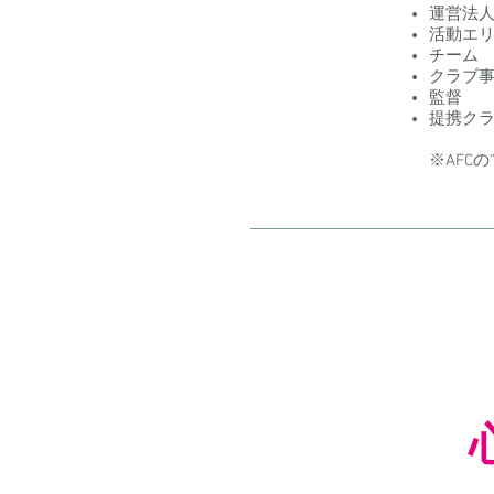
運営法
活動エ
チーム
クラブ事
監督 
提携ク
※AFCの