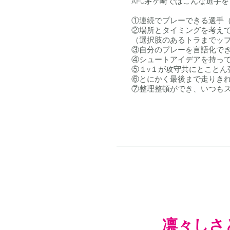
AFC茅ヶ崎ではこんな選手
①連続でプレーできる選手
②場所とタイミングを考え
（選択肢のあるトラまでッ
③自分のプレーを言語化で
④シュートアイデアを持っ
⑤１v１が攻守共にとことん
⑥とにかく最後まで走りき
⑦整理整頓ができ、いつも
凛々しさと愛嬌