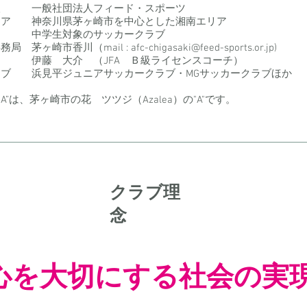
人 一般社団法人フィード・スポーツ
リア 神奈川県茅ヶ崎市を中心とした湘南エリア
 中学生対象のサッカークラブ
務局 茅ヶ崎市香川（mail :
afc-chigasaki@feed-sports.or.jp
)
伊藤 大介 （JFA Ｂ級ライセンスコーチ）
ラブ 浜見平ジュニアサッカークラブ・MGサッカークラブほか
"A”は、茅ヶ崎市の花 ツツジ（Azalea）の"A"です。
​クラブ理
念
​心を大切にする社会の実