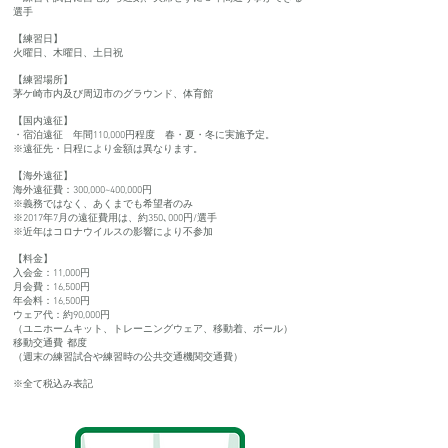
選手
【練習日】
火曜日、木曜日、土日祝​
【練習場所】
茅ケ崎市内及び周辺市のグラウンド、体育館
【国内遠征】
・宿泊遠征 年間110,000円程度 春・夏・冬に実施予定。
※遠征先・日程により金額は異なります。
【海外遠征】
海外遠征費：300,000~400,000円
※義務ではなく、あくまでも希望者のみ
​※2017年7月の遠征費用は、約350､000円/選手
※近年はコロナウイルスの影響により不参加
【料金】
入会金：11,000円
月会費：16,500円
年会料：16,500円
ウェア代：約90,000円
（ユニホームキット、トレーニングウェア、移動着、ボール）
移動交通費 都度
（週末の練習試合や練習時の公共交通機関交通費）
※全て税込み表記