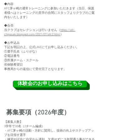
◆内容
AFC茅ヶ崎の通常トレーニングに参加いただきます（当日、保護
者様へはトレーニングの見学の合間にスタッフよりクラブのご案
内をいたします）
◆合否
当クラブはセレクションは行いません（
https://afc-
chigasaki.blogspot.com/2021/07/afc2.html
）
◆お申込み
下記を明記の上、​公式LINEにてお申し込みください。
①選手氏名（ふりがな）
②電話番号
③所属チーム・スクール
④体験希望日
​事務局からの返信にて受付完了となります。
体験会のお申し込みはこちら
募集要項（2
026年度）
【募集人数】
3学年で30名（2チーム編成）
・AFC茅ヶ崎の活動・方針に賛同し、技術の向上やステップアッ
プを目指す選手
・練習や試合に自宅から遅刻、欠席せずに３年間通う事ができる