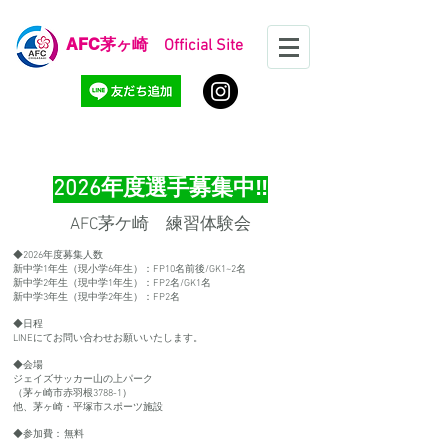
AFC
茅ヶ崎 Official Site
ジュニアユース
2026年度選手募集中‼
​AFC茅ケ崎 練習体験会
◆2026年度募集人数
新中学1年生（現小学6年生）：FP10名前後/GK1~2名
新中学2年生（現中学1年生）：FP2名/GK1名
新中学3年生（現中学2年生）：FP2名
◆日程
​LINEにてお問い合わせお願いいたします。
◆会場
ジェイズサッカー山の上パーク
（茅ヶ崎市赤羽根3788-1）
他、茅ヶ崎・平塚市スポーツ施設
◆参加費：無料