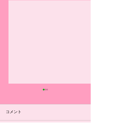
選手ブログ（7/18リーグ
選手ブログ（5/16
戦振り返り）
ーグ振り返り）
#14 今日の県リーグ最終節を
◆U-15 #1 自分
コメント
勝って終われなかったことが
グ戦で良かったこと
とても悔しかったです。 まず
り、1つ目は、枠