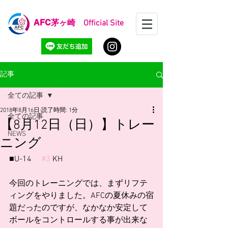
AFC
茅ヶ崎 Official Site
記事
全ての記事
2018年8月16日
読了時間: 1分
全ての記事
【8月12日（日）】トレー
NEWS
ニング
■U-14 　
#3
 KH
今回のトレーニングでは、まずリフテ
ィングをやりました。AFCの夏休みの宿
題だったのですが、なかなか安定して
ボールをコントロールする事が出来な