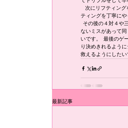
てドリブルをして早
    次にリフティングをやって体を丁寧に動かせてないから起きたミスがあったので家でリフ
ティングを丁寧にや
  その後の４対４や三対二などでパスミスもあったのですがコミュニケーションを取れてい
ないミスがあって同
いです。  最後の
り決めきれるように
救えるようにしたい
最新記事