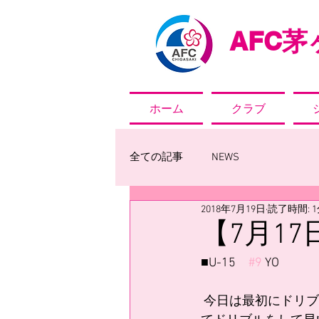
AFC
茅ヶ
ホーム
クラブ
全ての記事
NEWS
2018年7月19日
読了時間: 
【7月1
■U-15　
#9
 YO
 今日は最初にドリブルをやって緩急をつけると他の人に当たることがあったので顔を上げ