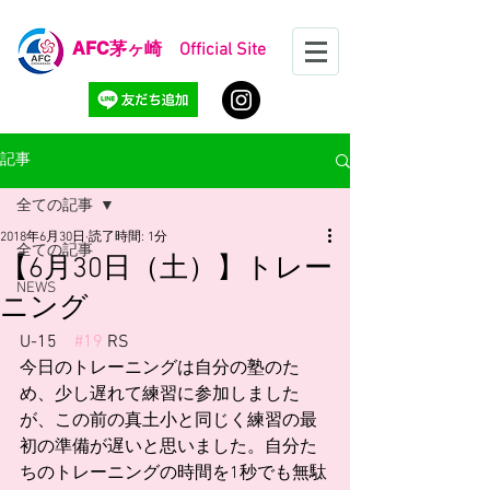
AFC
茅ヶ崎 Official Site
記事
全ての記事
2018年6月30日
読了時間: 1分
全ての記事
【6月30日（土）】トレー
NEWS
ニング
U-15　
#19
 RS
今日のトレーニングは自分の塾のた
め、少し遅れて練習に参加しました
が、この前の真土小と同じく練習の最
初の準備が遅いと思いました。自分た
ちのトレーニングの時間を1秒でも無駄