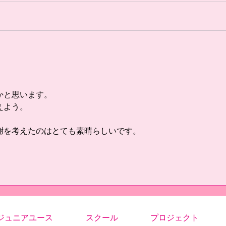
て終われなかったことがとても悔
で良
しかったです。 まず前半の失点
目は
はいつもどうりのコーナーキック
て、
からの失点でした。しかし、その
に練
後に顔を下げることなくすぐに同
を見
点にしました。そこまでは、今ま
事が
でと違い失点したあとにズルズル
ート
下がることはありませんでし
た。
かと思います。
た。...
えよう。
謝を考えたのはとても素晴らしいです。
！
ジュニアユース
スクール
プロジェクト