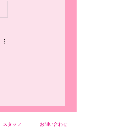
かったことは 3つあり、1つ
、枠外のシュートに反応し
跳べたことです。自分は、前
習試合で入らなそうなボール
逃してそれが入ってしまった
あって、そこから枠外のシュ
に跳ぶようには意識しまし
だいぶ身体に染み付いてき...
スタッフ
お問い合わせ