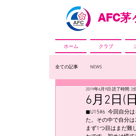
AFC
茅ヶ
ホーム
クラブ
全ての記事
NEWS
2019年6月9日
読了時間: 2
6月2日
◼U15#6  今回
た。その中で自分は
まず1つ目はまだ難