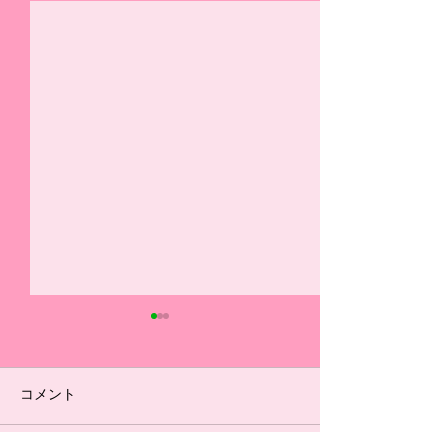
選手ブログ（7/18リーグ
選手ブログ（5/16
戦振り返り）
ーグ振り返り）
#14 今日の県リーグ最終節を
◆U-15 #1 自分
コメント
勝って終われなかったことが
グ戦で良かったこと
とても悔しかったです。 まず
り、1つ目は、枠