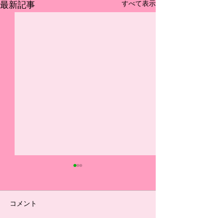
すべて表示
最新記事
選手ブログ（7/18リーグ
選手ブログ（5/16
戦振り返り）
ーグ振り返り）
#14 今日の県リーグ最終節を
◆U-15 #1 自分
コメント
勝って終われなかったことが
グ戦で良かったこと