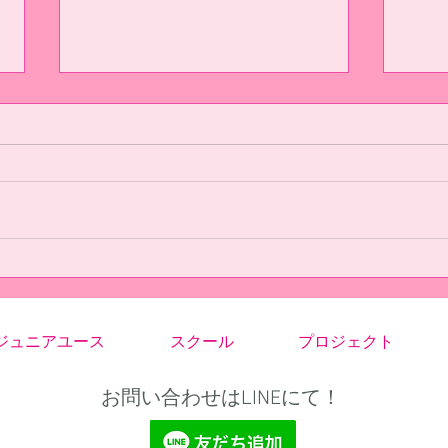
選手ブログ（7/18リーグ戦振
選手
り返り）
振り
#14 今日の県リーグ最終節を勝っ
◆U-
て終われなかったことがとても悔
で良
しかったです。 まず前半の失点
目は
はいつもどうりのコーナーキック
て、
からの失点でした。しかし、その
に練
後に顔を下げることなくすぐに同
を見
点にしました。そこまでは、今ま
事が
でと違い失点したあとにズルズル
ート
ジュニアユース
スクール
プロジェクト
下がることはありませんでし
た。
た。...
お問い合わせはLINEにて！