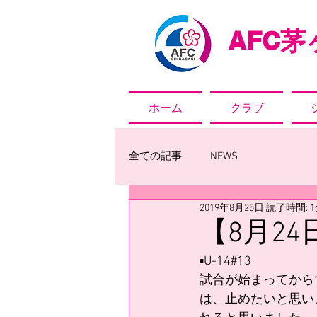
AFC
茅ヶ
ホーム
クラブ
全ての記事
NEWS
2019年8月25日
読了時間: 
【8月2
▪️U-14#13
試合が始まってから
は、止めたいと思い