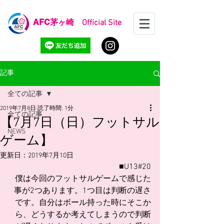
AFC
茅ヶ崎 Official Site
記事
全ての記事
2019年7月8日
読了時間: 1分
全ての記事
【7月7日（日）フットサル
NEWS
ゲーム】
更新日：
2019年7月10日
■U13#20
僕は今回のフットサルゲームで感じた
事が2つあります。1つ目は判断の遅さ
です。自分はボール持った時にそこか
ら、どうするか考えてしまうので判断