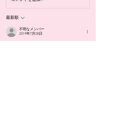
コーナーキックからの失点で
す。自分は、前に
した。しかし、その後に顔を
入らなそうなボー
最新順
下げることなくすぐに同点に
てそれが入ってし
しました。そこまでは、今ま
あって、そこから
不明なメンバー
でと違い失点したあとにズル
ートに跳ぶように
2019年7月08日
ズル下がることはありません
した。だいぶ身体
文章が読みやすく、わかりやすくなりました
でした。...
てき...
ね。西野塾で学んだことが出ています。
学んだことをすぐにやってみることがとても
大切です。継続して自分のものにしましょ
う！
いいね！
返信
お問い合わせはLINEにて！