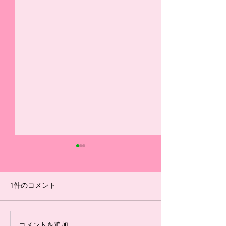
選手ブログ（7/18リーグ
選手ブログ（5/16
戦振り返り）
ーグ振り返り）
#14 今日の県リーグ最終節を
◆U-15 #1 自分
1件のコメント
勝って終われなかったことが
グ戦で良かったこと
とても悔しかったです。 まず
り、1つ目は、枠
前半の失点はいつもどうりの
トに反応して、跳
コメントを追加…