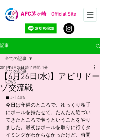
AFC
茅ヶ崎 Official Site
記事
全ての記事
2019年6月26日
読了時間: 1分
全ての記事
【6月26日(水)】アビリドー
NEWS
ゾ交流戦
◾︎U-14#4
今日は守備のところで、ゆっくり相手
にボールを持たせて、だんだん近づい
てきたところで奪うということをやり
ました。最初はボールを取りに行くタ
イミングがわからなかったけど、時間