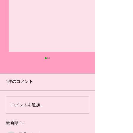
選手ブログ（7/18リーグ
選手ブログ（5/16
戦振り返り）
ーグ振り返り）
#14 今日の県リーグ最終節を
◆U-15 #1 自分
1件のコメント
勝って終われなかったことが
グ戦で良かったこと
とても悔しかったです。 まず
り、1つ目は、枠
前半の失点はいつもどうりの
トに反応して、跳
コメントを追加…
コーナーキックからの失点で
す。自分は、前に
した。しかし、その後に顔を
入らなそうなボー
最新順
下げることなくすぐに同点に
てそれが入ってし
しました。そこまでは、今ま
あって、そこから