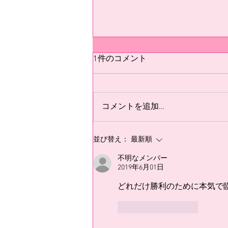
テスト
1件のコメント
テスト
コメントを追加…
並び替え：
最新順
不明なメンバー
2019年6月01日
どれだけ勝利のために本気で
いいね！
返信