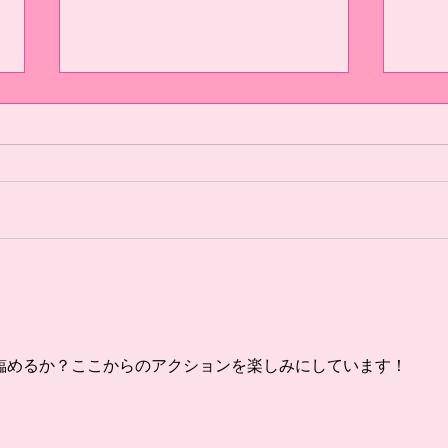
選手ブログ（7/18リーグ戦振
選手
り返り）
振り
#14 今日の県リーグ最終節を勝っ
◆U-
て終われなかったことがとても悔
で良
しかったです。 まず前半の失点
目は
はいつもどうりのコーナーキック
て、
からの失点でした。しかし、その
に練
後に顔を下げることなくすぐに同
を見
点にしました。そこまでは、今ま
事が
でと違い失点したあとにズルズル
ート
下がることはありませんでし
た。
臨めるか？ここからのアクションを楽しみにしています！
た。...