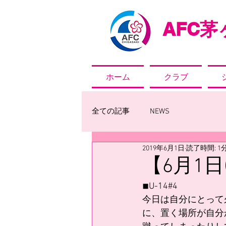
AFC
茅ヶ
ホーム
クラブ
全ての記事
NEWS
2019年6月1日
読了時間: 1
【6月1
◾︎U-14#4
今日は自分にとって
に、置く場所が自分