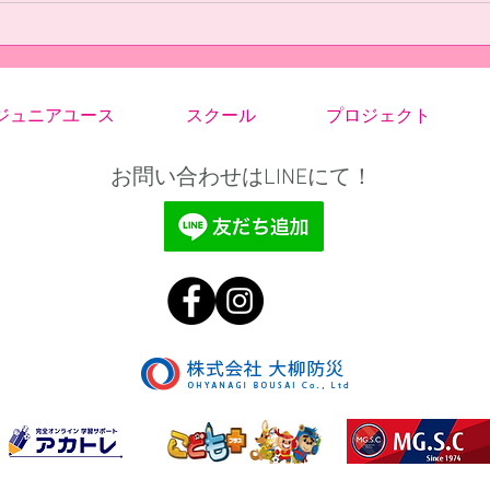
はいつもどうりのコーナーキック
て、
からの失点でした。しかし、その
に練
後に顔を下げることなくすぐに同
を見
点にしました。そこまでは、今ま
事が
でと違い失点したあとにズルズル
ート
ジュニアユース
スクール
プロジェクト
下がることはありませんでし
た。
た。...
お問い合わせはLINEにて！