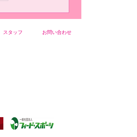
跳べたことです。自分は、前
習試合で入らなそうなボール
逃してそれが入ってしまった
あって、そこから枠外のシュ
に跳ぶようには意識しまし
スタッフ
お問い合わせ
だいぶ身体に染み付いてき...