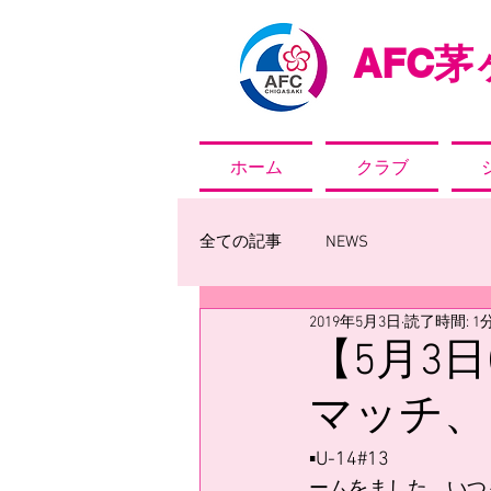
AFC
茅ヶ
ホーム
クラブ
全ての記事
NEWS
2019年5月3日
読了時間: 1
【5月3
マッチ、
▪️U-14#13              
ームをました。いつ