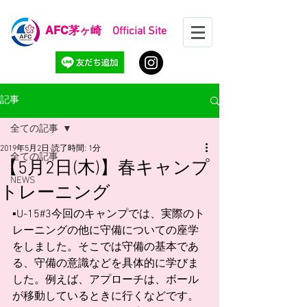
AFC
茅ヶ崎 Official Site
記事
全ての記事
2019年5月2日
読了時間: 1分
全ての記事
【5月2日(木)】春キャンプ
NEWS
トレーニング
▪️U-15#3今回のキャンプでは、実際のト
レーニングの他に守備についての座学
をしました。そこでは守備の基本であ
る、守備の意識などを具体的に学びま
した。例えば、アプローチは、ボール
が移動しているときに行くなどです。