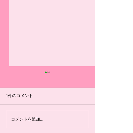
選手ブログ（7/18リーグ
選手ブログ（5/16
戦振り返り）
ーグ振り返り）
#14 今日の県リーグ最終節を
◆U-15 #1 自分
1件のコメント
勝って終われなかったことが
グ戦で良かったこと
とても悔しかったです。 まず
り、1つ目は、枠
前半の失点はいつもどうりの
トに反応して、跳
コメントを追加…
コーナーキックからの失点で
す。自分は、前に
した。しかし、その後に顔を
入らなそうなボー