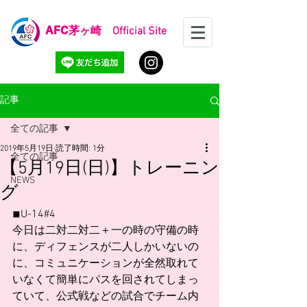
AFC
茅ヶ崎 Official Site
記事
全ての記事
2019年5月19日
読了時間: 1分
全ての記事
【5月19日(日)】トレーニン
NEWS
グ
◾︎U-14#4
今日は二対二対二＋一の時の守備の時
に、ディフェンスが二人しかいないの
に、コミュニケーションが全然取れて
いなくて簡単にパスを回されてしまっ
ていて、公式戦などの試合でチーム内