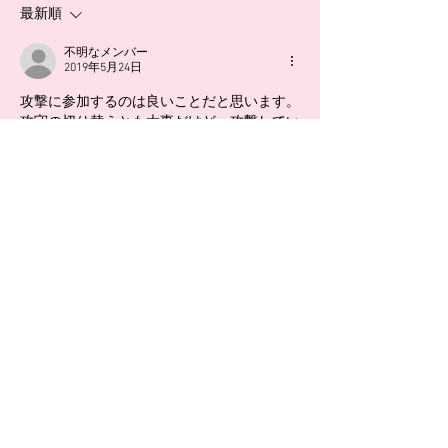
最新順
下げることなくすぐに同点に
てそれが入ってし
しました。そこまでは、今ま
あって、そこから
不明なメンバー
でと違い失点したあとにズル
ートに跳ぶように
2019年5月24日
ズル下がることはありません
した。だいぶ身体
攻撃に参加するのは良いことだと思います。
でした。...
てき...
攻守の切り替えとも大事だけど、攻撃してい
る時にも、ボールを奪われた時のことを考え
られるといいね！
ポジションや声かけが変わってくると思いま
す。
いいね！
返信
お問い合わせはLINEにて！