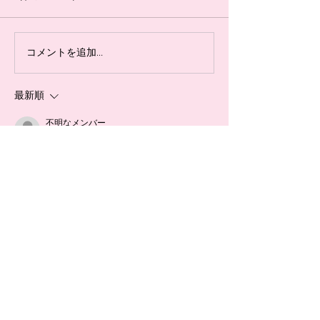
勝って終われなかったことが
グ戦で良かったこと
とても悔しかったです。 まず
り、1つ目は、枠
前半の失点はいつもどうりの
トに反応して、跳
コメントを追加…
コーナーキックからの失点で
す。自分は、前に
した。しかし、その後に顔を
入らなそうなボー
最新順
下げることなくすぐに同点に
てそれが入ってし
しました。そこまでは、今ま
あって、そこから
不明なメンバー
でと違い失点したあとにズル
ートに跳ぶように
2020年2月01日
ズル下がることはありません
した。だいぶ身体
投稿前に誤字脱字がないか？
でした。...
てき...
改行を使って読みやすくできているか？
文章構成はストーリーになっているか？
確認してみよう。中身はとても良いよ。
いいね！
返信
お問い合わせはLINEにて！