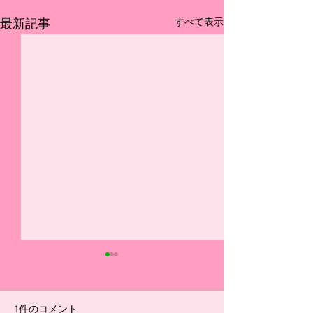
すべて表示
最新記事
選手ブログ（7/18リーグ
選手ブログ（5/16
戦振り返り）
ーグ振り返り）
#14 今日の県リーグ最終節を
◆U-15 #1 自分
1件のコメント