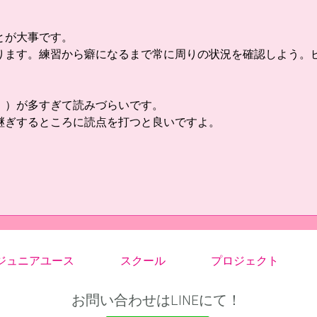
点にしました。そこまでは、今ま
事が
でと違い失点したあとにズルズル
ート
下がることはありませんでし
た。
とが大事です。
た。...
ります。練習から癖になるまで常に周りの状況を確認しよう。
。
、）が多すぎて読みづらいです。
継ぎするところに読点を打つと良いですよ。
ジュニアユース
スクール
プロジェクト
お問い合わせはLINEにて！