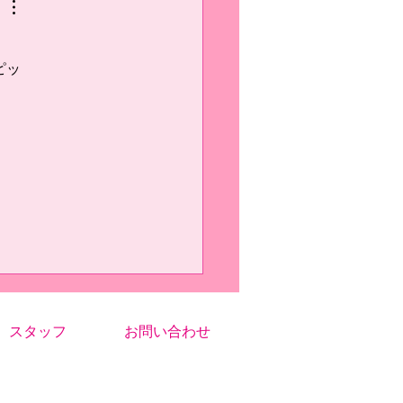
あって、そこから枠外のシュ
に跳ぶようには意識しまし
だいぶ身体に染み付いてき...
ピッ
スタッフ
お問い合わせ